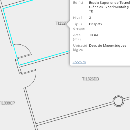
Edifici
Escola Superior de Tecnol
Ciències Experimentals (
TI)
Nivell
3
TI1325DD
Tipus
Despatx
d'espai
Àrea
14.83
(m2)
Ubicació
Dep. de Matemàtiques
lógica
Zoom to
TI1326DD
TI1338CP