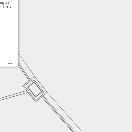
ogia i
ESTCE -