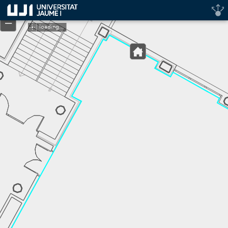
Header
+
Controller
–
loading...