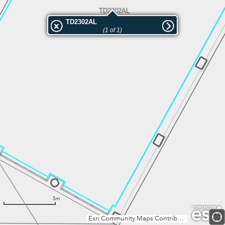
TD2302AL
TD2302AL
(1 of 1)
3m
Esri Community Maps Contributors, Institut Cartogràfic Valencià, Dirección General de Catastro, Instituto Geográfico Nacional, Esri, TomTom, Garmin, GeoTechnologies, Inc, METI/NASA, USGS