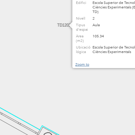
Edifici
Escola Superior de Tecnol
Ciències Experimentals (
TD)
Nivell
2
TD1202AA
Tipus
Aula
d'espai
Àrea
105.34
(m2)
Ubicació
Escola Superior de Tecnol
lógica
Ciències Experimentals
Zoom to