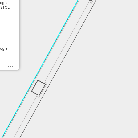
ogia i
ESTCE -
ogia i