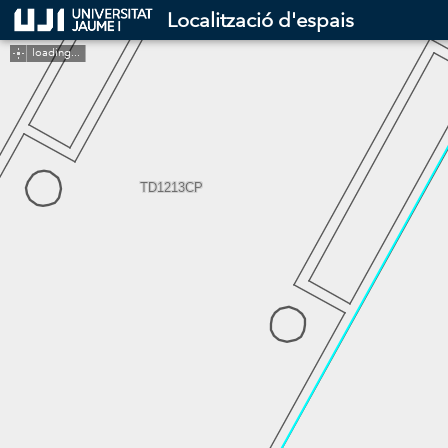
Header
Localització d'espais
Controller
loading...
TD1213CP