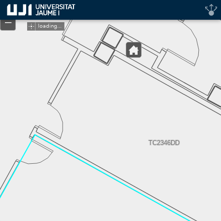
Header
+
Controller
–
loading...
TC2346DD