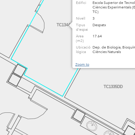
Edifici
Escola Superior de Tecnol
Ciències Experimentals (
TC)
Nivell
3
TC1344DD
Tipus
Despatx
d'espai
Àrea
17.64
(m2)
Ubicació
Dep. de Biologia, Bioquím
lógica
Ciències Naturals
Zoom to
TC1335DD