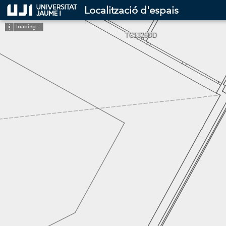
Header
Localització d'espais
Controller
loading...
TC1326DD