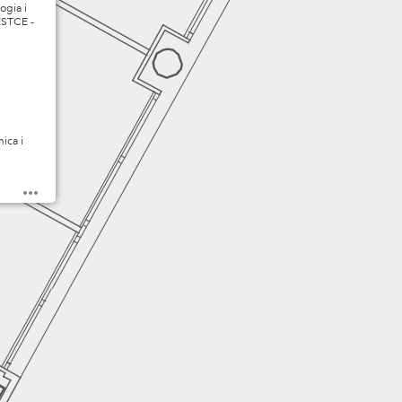
ogia i
ESTCE -
TC1334DD
ica i