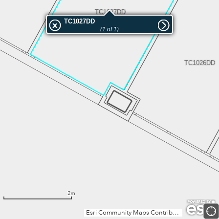
TC1027DD
TC1027DD
(1 of 1)
TC1026DD
2m
Esri Community Maps Contributors, Institut Cartogràfic Valencià, Dirección General de Catastro, Instituto Geográfico Nacional, Esri, TomTom, Garmin, GeoTechnologies, Inc, METI/NASA, USGS