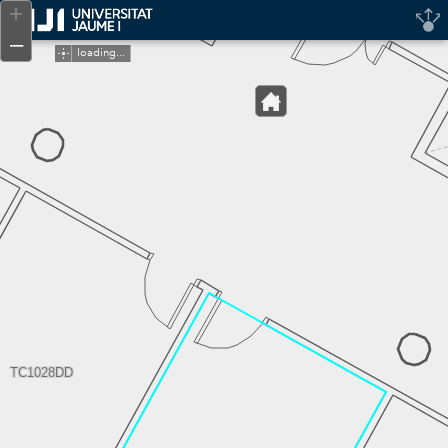
Header
+
Controller
–
loading...
TC1028DD