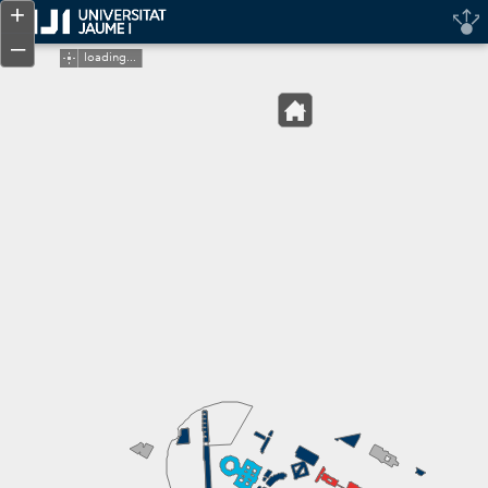
Header
+
Controller
–
loading...