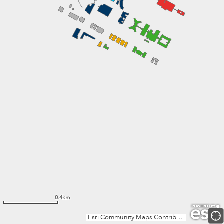
0.4km
Esri Community Maps Contributors, Institut Cartogràfic Valencià, Instituto Geográfico Nacional, Esri, TomTom, Garmin, GeoTechnologies, Inc, METI/NASA, USGS