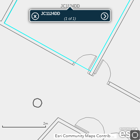
JC1124DD
JC1124DD
(1 of 1)
2m
Esri Community Maps Contributors, Institut Cartogràfic Valencià, Dirección General de Catastro, Instituto Geográfico Nacional, Esri, TomTom, Garmin, GeoTechnologies, Inc, METI/NASA, USGS