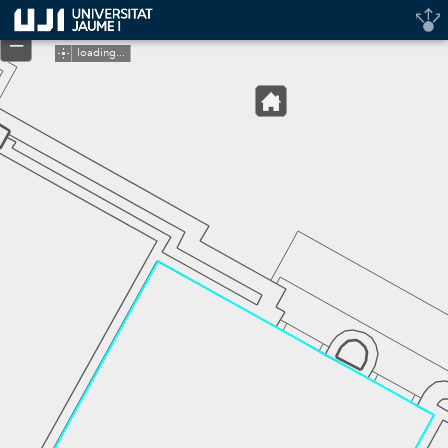
Header
+
Controller
–
loading...