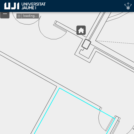
Header
+
Controller
–
loading...