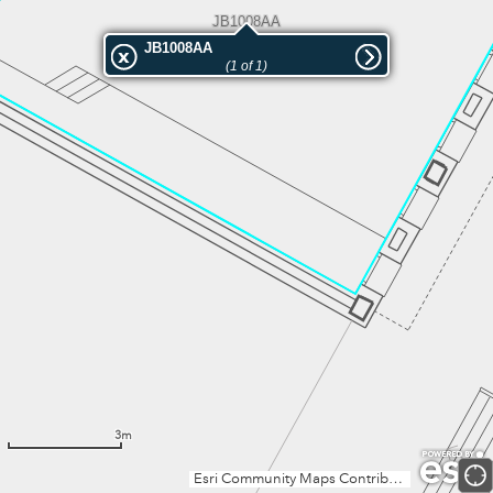
JB1008AA
JB1008AA
(1 of 1)
3m
Esri Community Maps Contributors, Institut Cartogràfic Valencià, Dirección General de Catastro, Instituto Geográfico Nacional, Esri, TomTom, Garmin, GeoTechnologies, Inc, METI/NASA, USGS