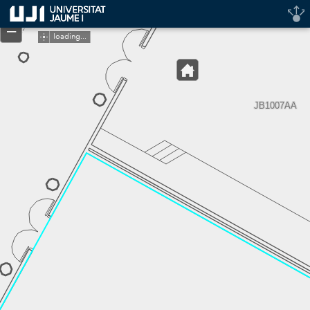
Header
+
Controller
–
loading...
JB1007AA