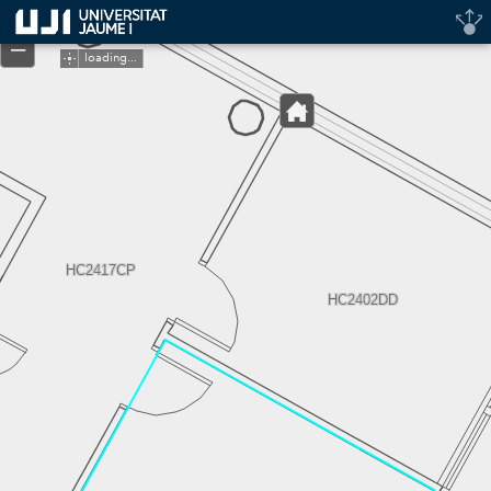
Header
+
Controller
–
loading...
HC2417CP
HC2402DD