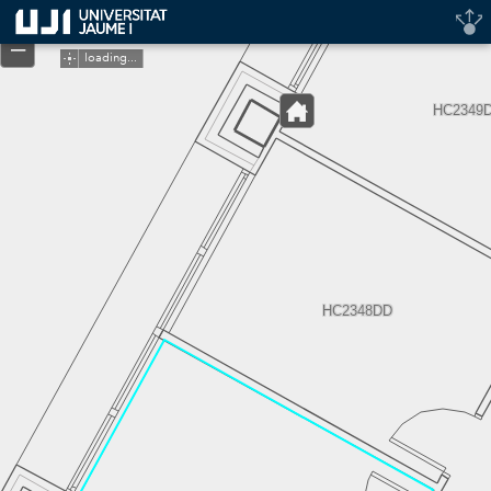
Header
+
Controller
–
loading...
HC2349
HC2348DD