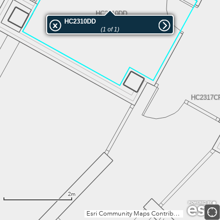
HC2310DD
HC2310DD
(1 of 1)
HC2317C
2m
Esri Community Maps Contributors, Institut Cartogràfic Valencià, Dirección General de Catastro, Instituto Geográfico Nacional, Esri, TomTom, Garmin, GeoTechnologies, Inc, METI/NASA, USGS