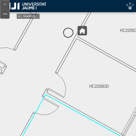
Header
+
Controller
–
loading...
HC2205
HC2206DD