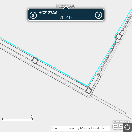
HC2123AA
HC2123AA
(1 of 1)
3m
Esri Community Maps Contributors, Institut Cartogràfic Valencià, Dirección General de Catastro, Instituto Geográfico Nacional, Esri, TomTom, Garmin, GeoTechnologies, Inc, METI/NASA, USGS