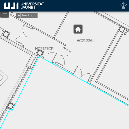
Header
+
Controller
–
loading...
HC2122AL
HC2127CP