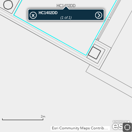
HC1402DD
HC1402DD
(1 of 1)
2m
Esri Community Maps Contributors, Institut Cartogràfic Valencià, Dirección General de Catastro, Instituto Geográfico Nacional, Esri, TomTom, Garmin, GeoTechnologies, Inc, METI/NASA, USGS