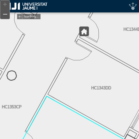
Header
+
Controller
–
loading...
HC1344
HC1343DD
HC1353CP