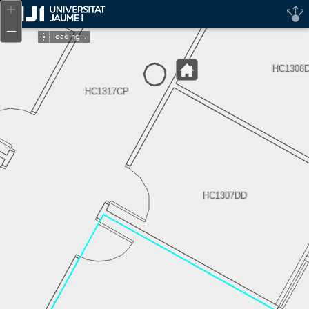
Header
+
Controller
–
loading...
HC1308
HC1317CP
HC1307DD