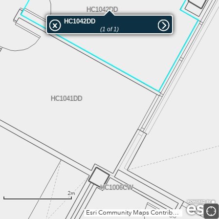
HC1042DD
HC1042DD
(1 of 1)
HC1041DD
HC1006CW
2m
Esri Community Maps Contributors, Institut Cartogràfic Valencià, Dirección General de Catastro, Instituto Geográfico Nacional, Esri, TomTom, Garmin, GeoTechnologies, Inc, METI/NASA, USGS