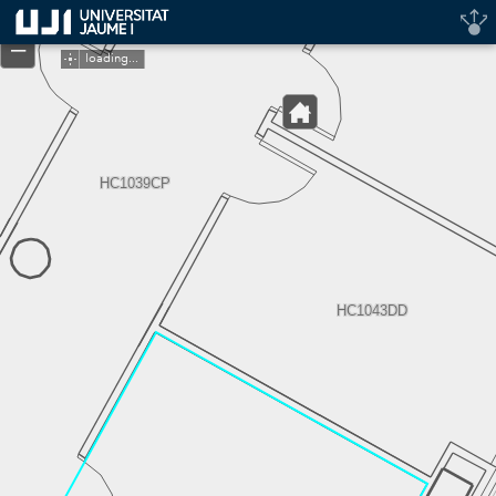
Header
+
Controller
–
loading...
HC1039CP
HC1043DD