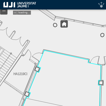
Header
+
Controller
–
loading...
HA1219CI