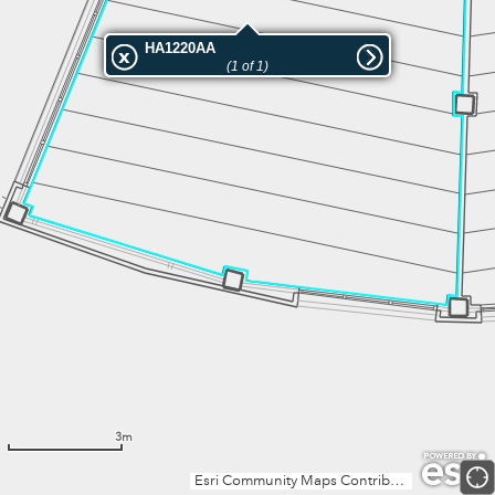
HA1220AA
HA1220AA
(1 of 1)
3m
Esri Community Maps Contributors, Institut Cartogràfic Valencià, Dirección General de Catastro, Instituto Geográfico Nacional, Esri, TomTom, Garmin, GeoTechnologies, Inc, METI/NASA, USGS