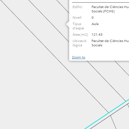
Edifici
Facultat de Ciències H
Socials (FCHS)
Nivell
0
Tipus
Aula
d'espai
HA1005AA
Àrea (m2)
121.43
Ubicació
Facultat de Ciències H
lógica
Socials
Zoom to