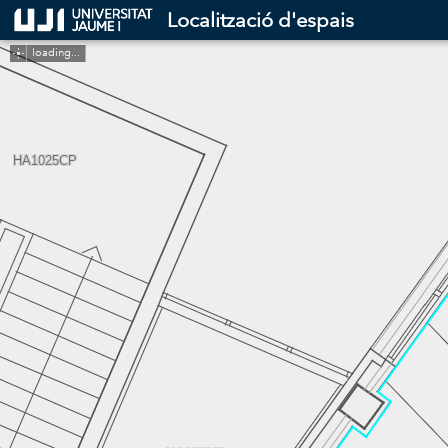
Header
Localització d'espais
Controller
loading...
HA1025CP